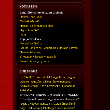
Legutóbb kommentezett topikok
Darker Than Black
Eladnék!/Vennék!
Hentai - 18 éven felülieknek!
Highschool DxD
"is fun"
Legújabb cikkek
MondoCon 09 Ősz
SakuraCon köszi + Moderáció + Hellsing4 errata
Nana érdekesség
5. Magyar Képregényfesztivál
Tavaszi képregénybörze
K.CSABA: "Sziasztok! Attól függetlenül, hogy a
webbolt megszűnt, a Death Note mangákat
kiadjátok végig? Köszi a választ." Ez engem is
érdekelne.
SHINMON1_BENIMARU7: Sziasztok! A MONDO
3. évfolyam 9. számát hogyan tudom előrendelni?
PANKII: Kedves Mangafan! Azután érdeklődnék,
hogy DvD-ket még lehetséges innen rendelni?