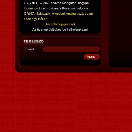
GABRIELLA0807: Kedves Mangafan, hogyan
tudom törölni a profilomat? Köszönöm előre is.
GRéTA: Sziasztok! A webbolt végleg bezárt vagy
csak egy időre?
További bejegyzések
Az üzenetküldéshez be kell jelentkezni!
E-mail: