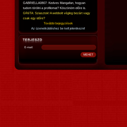
GABRIELLA0807: Kedves Mangafan, hogyan
tudom törölni a profilomat? Köszönöm előre is.
GRéTA: Sziasztok! A webbolt végleg bezárt vagy
csak egy időre?
További bejegyzések
Az üzenetküldéshez be kell jelentkezni!
E-mail: