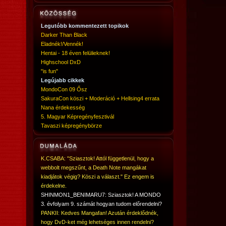
Legutóbb kommentezett topikok
Darker Than Black
Eladnék!/Vennék!
Hentai - 18 éven felülieknek!
Highschool DxD
"is fun"
Legújabb cikkek
MondoCon 09 Ősz
SakuraCon köszi + Moderáció + Hellsing4 errata
Nana érdekesség
5. Magyar Képregényfesztivál
Tavaszi képregénybörze
K.CSABA: "Sziasztok! Attól függetlenül, hogy a
webbolt megszűnt, a Death Note mangákat
kiadjátok végig? Köszi a választ." Ez engem is
érdekelne.
SHINMON1_BENIMARU7: Sziasztok! A MONDO
3. évfolyam 9. számát hogyan tudom előrendelni?
PANKII: Kedves Mangafan! Azután érdeklődnék,
hogy DvD-ket még lehetséges innen rendelni?