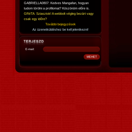
GABRIELLA0807: Kedves Mangafan, hogyan
tudom törölni a profilomat? Köszönöm előre is.
GRéTA: Sziasztok! A webbolt végleg bezárt vagy
csak egy időre?
További bejegyzések
Az üzenetküldéshez be kell jelentkezni!
E-mail: