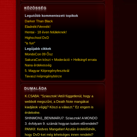
Legutóbb kommentezett topikok
Darker Than Black
Eladnék!/Vennék!
Hentai - 18 éven felülieknek!
Highschool DxD
"is fun"
Legújabb cikkek
MondoCon 09 Ősz
SakuraCon köszi + Moderáció + Hellsing4 errata
Nana érdekesség
5. Magyar Képregényfesztivál
Tavaszi képregénybörze
K.CSABA: "Sziasztok! Attól függetlenül, hogy a
webbolt megszűnt, a Death Note mangákat
kiadjátok végig? Köszi a választ." Ez engem is
érdekelne.
SHINMON1_BENIMARU7: Sziasztok! A MONDO
3. évfolyam 9. számát hogyan tudom előrendelni?
PANKII: Kedves Mangafan! Azután érdeklődnék,
hogy DvD-ket még lehetséges innen rendelni?