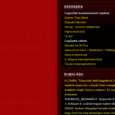
Legutóbb kommentezett topikok
Darker Than Black
Eladnék!/Vennék!
Hentai - 18 éven felülieknek!
Highschool DxD
"is fun"
Legújabb cikkek
MondoCon 09 Ősz
SakuraCon köszi + Moderáció + Hellsing
Nana érdekesség
5. Magyar Képregényfesztivál
Tavaszi képregénybörze
K.CSABA: "Sziasztok! Attól függetlenül, 
webbolt megszűnt, a Death Note mangá
kiadjátok végig? Köszi a választ." Ez en
érdekelne.
SHINMON1_BENIMARU7: Sziasztok! 
3. évfolyam 9. számát hogyan tudom elő
PANKII: Kedves Mangafan! Azután érdek
hogy DvD-ket még lehetséges innen ren