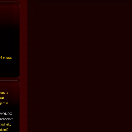
4 errata
hogy a
kat
gem is
A MONDO
rendelni?
lődnék,
delni?