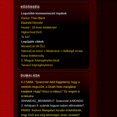
Legutóbb kommentezett topikok
Darker Than Black
Eladnék!/Vennék!
Hentai - 18 éven felülieknek!
Highschool DxD
"is fun"
Legújabb cikkek
MondoCon 09 Ősz
SakuraCon köszi + Moderáció + Hellsing4 errata
Nana érdekesség
5. Magyar Képregényfesztivál
Tavaszi képregénybörze
K.CSABA: "Sziasztok! Attól függetlenül, hogy a
webbolt megszűnt, a Death Note mangákat
kiadjátok végig? Köszi a választ." Ez engem is
érdekelne.
SHINMON1_BENIMARU7: Sziasztok! A MONDO
3. évfolyam 9. számát hogyan tudom előrendelni?
PANKII: Kedves Mangafan! Azután érdeklődnék,
hogy DvD-ket még lehetséges innen rendelni?