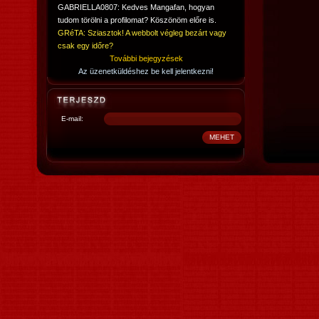
GABRIELLA0807: Kedves Mangafan, hogyan
tudom törölni a profilomat? Köszönöm előre is.
GRéTA: Sziasztok! A webbolt végleg bezárt vagy
csak egy időre?
További bejegyzések
Az üzenetküldéshez be kell jelentkezni!
E-mail: