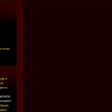
4 errata
hogy a
kat
gem is
A MONDO
rendelni?
lődnék,
delni?