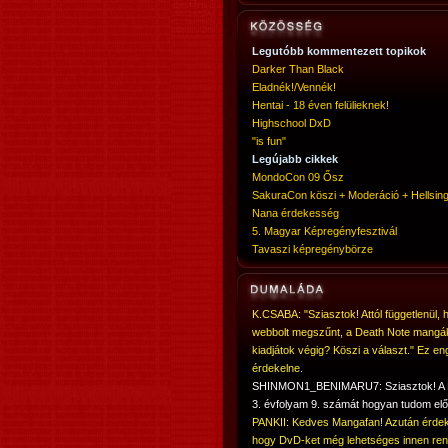
Legutóbb kommentezett topikok
Darker Than Black
Eladnék!/Vennék!
Hentai - 18 éven felülieknek!
Highschool DxD
"is fun"
Legújabb cikkek
MondoCon 09 Ősz
SakuraCon köszi + Moderáció + Hellsing
Nana érdekesség
5. Magyar Képregényfesztivál
Tavaszi képregénybörze
K.CSABA: "Sziasztok! Attól függetlenül, 
webbolt megszűnt, a Death Note mangá
kiadjátok végig? Köszi a választ." Ez en
érdekelne.
SHINMON1_BENIMARU7: Sziasztok! 
3. évfolyam 9. számát hogyan tudom elő
PANKII: Kedves Mangafan! Azután érdek
hogy DvD-ket még lehetséges innen ren