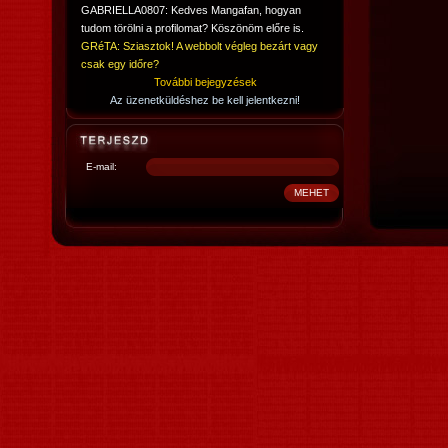
GABRIELLA0807: Kedves Mangafan, hogyan
tudom törölni a profilomat? Köszönöm előre is.
GRéTA: Sziasztok! A webbolt végleg bezárt vagy
csak egy időre?
További bejegyzések
Az üzenetküldéshez be kell jelentkezni!
E-mail: