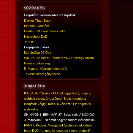
Legutóbb kommentezett topikok
Darker Than Black
Eladnék!/Vennék!
Hentai - 18 éven felülieknek!
Highschool DxD
"is fun"
Legújabb cikkek
MondoCon 09 Ősz
SakuraCon köszi + Moderáció + Hellsing4 errata
Nana érdekesség
5. Magyar Képregényfesztivál
Tavaszi képregénybörze
K.CSABA: "Sziasztok! Attól függetlenül, hogy a
webbolt megszűnt, a Death Note mangákat
kiadjátok végig? Köszi a választ." Ez engem is
érdekelne.
SHINMON1_BENIMARU7: Sziasztok! A MONDO
3. évfolyam 9. számát hogyan tudom előrendelni?
PANKII: Kedves Mangafan! Azután érdeklődnék,
hogy DvD-ket még lehetséges innen rendelni?