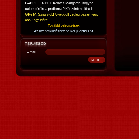
GABRIELLA0807: Kedves Mangafan, hogyan
tudom törölni a profilomat? Köszönöm előre is.
GRéTA: Sziasztok! A webbolt végleg bezárt vagy
csak egy időre?
További bejegyzések
Az üzenetküldéshez be kell jelentkezni!
E-mail: