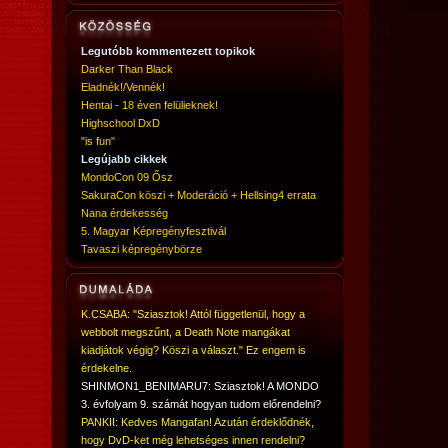
Legutóbb kommentezett topikok
Darker Than Black
Eladnék!/Vennék!
Hentai - 18 éven felülieknek!
Highschool DxD
"is fun"
Legújabb cikkek
MondoCon 09 Ősz
SakuraCon köszi + Moderáció + Hellsing4 errata
Nana érdekesség
5. Magyar Képregényfesztivál
Tavaszi képregénybörze
K.CSABA: "Sziasztok! Attól függetlenül, hogy a
webbolt megszűnt, a Death Note mangákat
kiadjátok végig? Köszi a választ." Ez engem is
érdekelne.
SHINMON1_BENIMARU7: Sziasztok! A MONDO
3. évfolyam 9. számát hogyan tudom előrendelni?
PANKII: Kedves Mangafan! Azután érdeklődnék,
hogy DvD-ket még lehetséges innen rendelni?