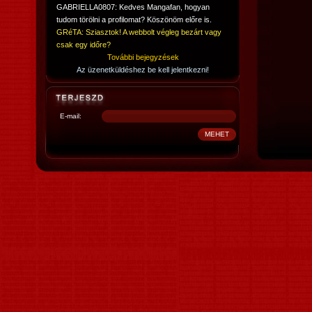
GABRIELLA0807: Kedves Mangafan, hogyan
tudom törölni a profilomat? Köszönöm előre is.
GRéTA: Sziasztok! A webbolt végleg bezárt vagy
csak egy időre?
További bejegyzések
Az üzenetküldéshez be kell jelentkezni!
E-mail: