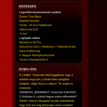
Legutóbb kommentezett topikok
Darker Than Black
Eladnék!/Vennék!
Hentai - 18 éven felülieknek!
Highschool DxD
"is fun"
Legújabb cikkek
MondoCon 09 Ősz
SakuraCon köszi + Moderáció + Hellsing4 errata
Nana érdekesség
5. Magyar Képregényfesztivál
Tavaszi képregénybörze
K.CSABA: "Sziasztok! Attól függetlenül, hogy a
webbolt megszűnt, a Death Note mangákat
kiadjátok végig? Köszi a választ." Ez engem is
érdekelne.
SHINMON1_BENIMARU7: Sziasztok! A MONDO
3. évfolyam 9. számát hogyan tudom előrendelni?
PANKII: Kedves Mangafan! Azután érdeklődnék,
hogy DvD-ket még lehetséges innen rendelni?