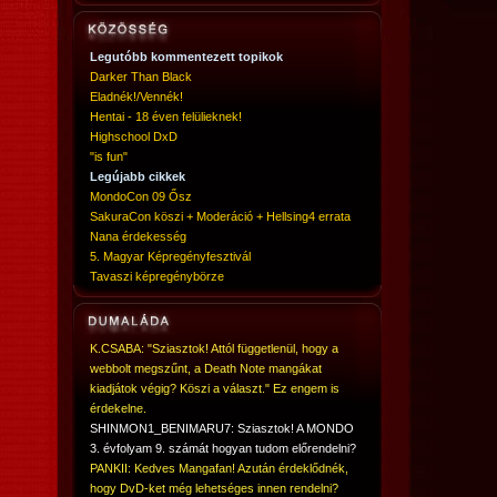
Legutóbb kommentezett topikok
Darker Than Black
Eladnék!/Vennék!
Hentai - 18 éven felülieknek!
Highschool DxD
"is fun"
Legújabb cikkek
MondoCon 09 Ősz
SakuraCon köszi + Moderáció + Hellsing4 errata
Nana érdekesség
5. Magyar Képregényfesztivál
Tavaszi képregénybörze
K.CSABA: "Sziasztok! Attól függetlenül, hogy a
webbolt megszűnt, a Death Note mangákat
kiadjátok végig? Köszi a választ." Ez engem is
érdekelne.
SHINMON1_BENIMARU7: Sziasztok! A MONDO
3. évfolyam 9. számát hogyan tudom előrendelni?
PANKII: Kedves Mangafan! Azután érdeklődnék,
hogy DvD-ket még lehetséges innen rendelni?