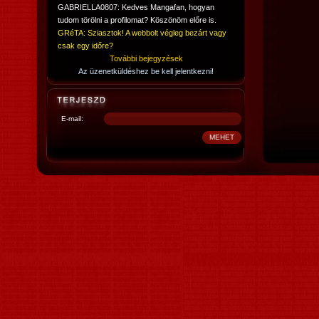
GABRIELLA0807: Kedves Mangafan, hogyan
tudom törölni a profilomat? Köszönöm előre is.
GRéTA: Sziasztok! A webbolt végleg bezárt vagy
csak egy időre?
További bejegyzések
Az üzenetküldéshez be kell jelentkezni!
E-mail: