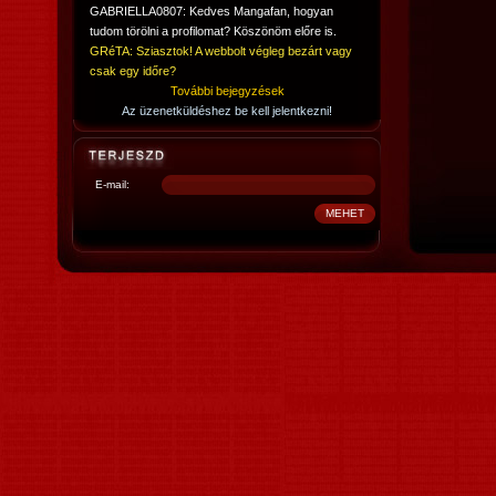
GABRIELLA0807: Kedves Mangafan, hogyan
tudom törölni a profilomat? Köszönöm előre is.
GRéTA: Sziasztok! A webbolt végleg bezárt vagy
csak egy időre?
További bejegyzések
Az üzenetküldéshez be kell jelentkezni!
E-mail: