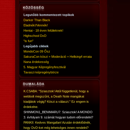
Legutóbb kommentezett topikok
Darker Than Black
Eladnék!/Vennék!
Hentai - 18 éven felülieknek!
Highschool DxD
"is fun"
Legújabb cikkek
MondoCon 09 Ősz
SakuraCon köszi + Moderáció + Hellsing4 errata
Nana érdekesség
5. Magyar Képregényfesztivál
Tavaszi képregénybörze
K.CSABA: "Sziasztok! Attól függetlenül, hogy a
webbolt megszűnt, a Death Note mangákat
kiadjátok végig? Köszi a választ." Ez engem is
érdekelne.
SHINMON1_BENIMARU7: Sziasztok! A MONDO
3. évfolyam 9. számát hogyan tudom előrendelni?
PANKII: Kedves Mangafan! Azután érdeklődnék,
hogy DvD-ket még lehetséges innen rendelni?