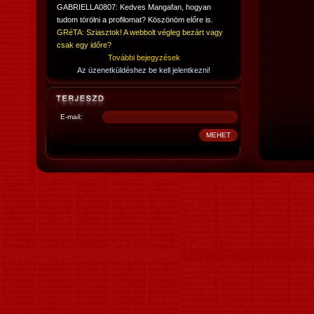
GABRIELLA0807: Kedves Mangafan, hogyan
tudom törölni a profilomat? Köszönöm előre is.
GRéTA: Sziasztok! A webbolt végleg bezárt vagy
csak egy időre?
További bejegyzések
Az üzenetküldéshez be kell jelentkezni!
E-mail: