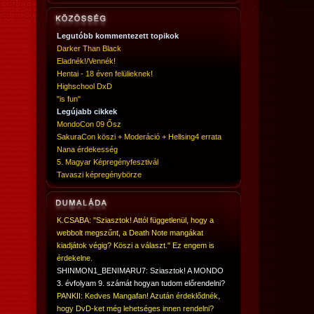
Legutóbb kommentezett topikok
Darker Than Black
Eladnék!/Vennék!
Hentai - 18 éven felülieknek!
Highschool DxD
"is fun"
Legújabb cikkek
MondoCon 09 Ősz
SakuraCon köszi + Moderáció + Hellsing4 errata
Nana érdekesség
5. Magyar Képregényfesztivál
Tavaszi képregénybörze
K.CSABA: "Sziasztok! Attól függetlenül, hogy a
webbolt megszűnt, a Death Note mangákat
kiadjátok végig? Köszi a választ." Ez engem is
érdekelne.
SHINMON1_BENIMARU7: Sziasztok! A MONDO
3. évfolyam 9. számát hogyan tudom előrendelni?
PANKII: Kedves Mangafan! Azután érdeklődnék,
hogy DvD-ket még lehetséges innen rendelni?