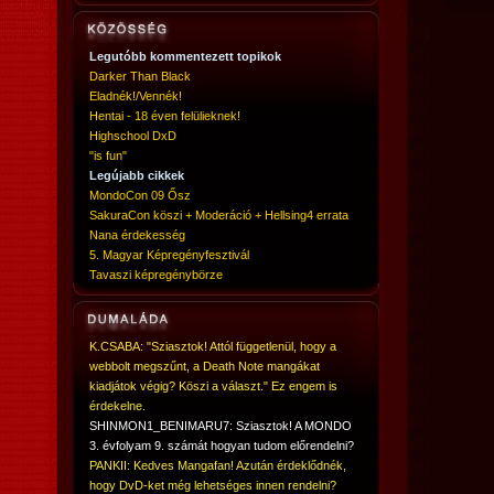
Legutóbb kommentezett topikok
Darker Than Black
Eladnék!/Vennék!
Hentai - 18 éven felülieknek!
Highschool DxD
"is fun"
Legújabb cikkek
MondoCon 09 Ősz
SakuraCon köszi + Moderáció + Hellsing4 errata
Nana érdekesség
5. Magyar Képregényfesztivál
Tavaszi képregénybörze
K.CSABA: "Sziasztok! Attól függetlenül, hogy a
webbolt megszűnt, a Death Note mangákat
kiadjátok végig? Köszi a választ." Ez engem is
érdekelne.
SHINMON1_BENIMARU7: Sziasztok! A MONDO
3. évfolyam 9. számát hogyan tudom előrendelni?
PANKII: Kedves Mangafan! Azután érdeklődnék,
hogy DvD-ket még lehetséges innen rendelni?