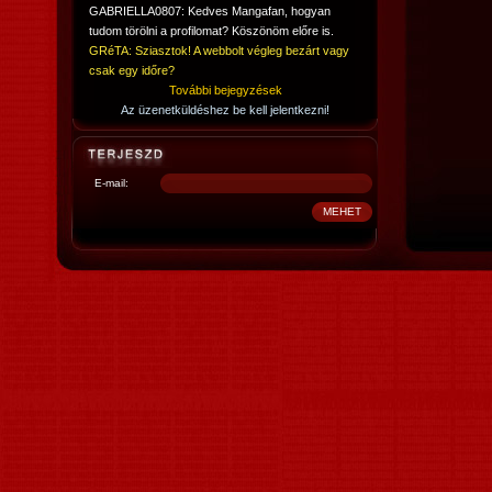
GABRIELLA0807: Kedves Mangafan, hogyan
tudom törölni a profilomat? Köszönöm előre is.
GRéTA: Sziasztok! A webbolt végleg bezárt vagy
csak egy időre?
További bejegyzések
Az üzenetküldéshez be kell jelentkezni!
E-mail: