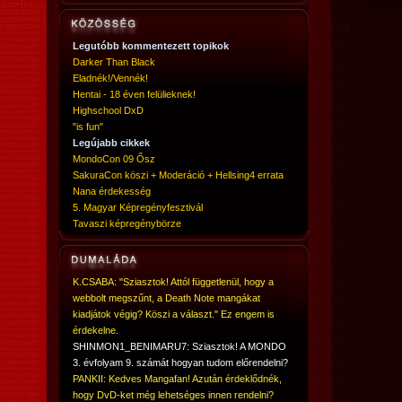
Legutóbb kommentezett topikok
Darker Than Black
Eladnék!/Vennék!
Hentai - 18 éven felülieknek!
Highschool DxD
"is fun"
Legújabb cikkek
MondoCon 09 Ősz
SakuraCon köszi + Moderáció + Hellsing4 errata
Nana érdekesség
5. Magyar Képregényfesztivál
Tavaszi képregénybörze
K.CSABA: "Sziasztok! Attól függetlenül, hogy a
webbolt megszűnt, a Death Note mangákat
kiadjátok végig? Köszi a választ." Ez engem is
érdekelne.
SHINMON1_BENIMARU7: Sziasztok! A MONDO
3. évfolyam 9. számát hogyan tudom előrendelni?
PANKII: Kedves Mangafan! Azután érdeklődnék,
hogy DvD-ket még lehetséges innen rendelni?