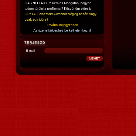
GABRIELLA0807: Kedves Mangafan, hogyan
tudom törölni a profilomat? Köszönöm előre is.
GRéTA: Sziasztok! A webbolt végleg bezárt vagy
csak egy időre?
További bejegyzések
Az üzenetküldéshez be kell jelentkezni!
E-mail: