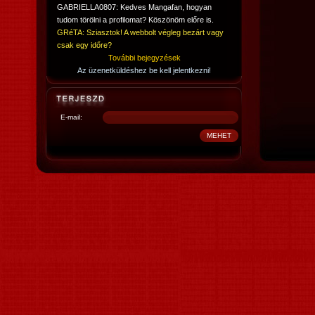
GABRIELLA0807: Kedves Mangafan, hogyan
tudom törölni a profilomat? Köszönöm előre is.
GRéTA: Sziasztok! A webbolt végleg bezárt vagy
csak egy időre?
További bejegyzések
Az üzenetküldéshez be kell jelentkezni!
E-mail: