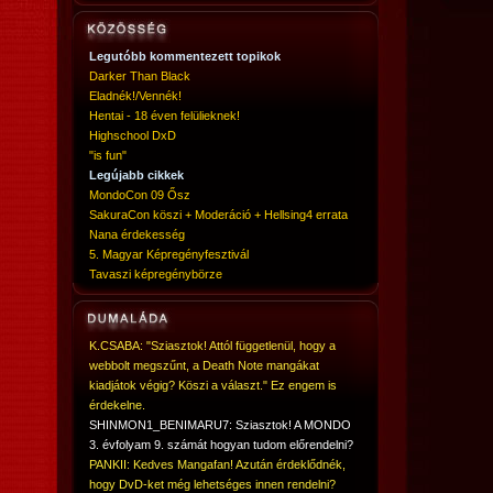
Legutóbb kommentezett topikok
Darker Than Black
Eladnék!/Vennék!
Hentai - 18 éven felülieknek!
Highschool DxD
"is fun"
Legújabb cikkek
MondoCon 09 Ősz
SakuraCon köszi + Moderáció + Hellsing4 errata
Nana érdekesség
5. Magyar Képregényfesztivál
Tavaszi képregénybörze
K.CSABA: "Sziasztok! Attól függetlenül, hogy a
webbolt megszűnt, a Death Note mangákat
kiadjátok végig? Köszi a választ." Ez engem is
érdekelne.
SHINMON1_BENIMARU7: Sziasztok! A MONDO
3. évfolyam 9. számát hogyan tudom előrendelni?
PANKII: Kedves Mangafan! Azután érdeklődnék,
hogy DvD-ket még lehetséges innen rendelni?