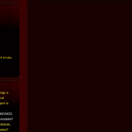
4 errata
hogy a
kat
gem is
A MONDO
rendelni?
lődnék,
delni?