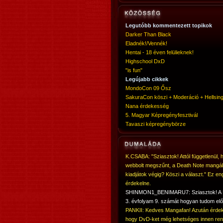
Legutóbb kommentezett topikok
Darker Than Black
Eladnék!/Vennék!
Hentai - 18 éven felülieknek!
Highschool DxD
"is fun"
Legújabb cikkek
MondoCon 09 Ősz
SakuraCon köszi + Moderáció + Hellsing
Nana érdekesség
5. Magyar Képregényfesztivál
Tavaszi képregénybörze
K.CSABA: "Sziasztok! Attól függetlenül, 
webbolt megszűnt, a Death Note mangá
kiadjátok végig? Köszi a választ." Ez en
érdekelne.
SHINMON1_BENIMARU7: Sziasztok! 
3. évfolyam 9. számát hogyan tudom elő
PANKII: Kedves Mangafan! Azután érdek
hogy DvD-ket még lehetséges innen ren