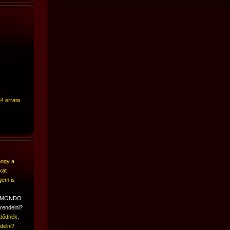
4 errata
hogy a
kat
gem is
A MONDO
rendelni?
lődnék,
delni?