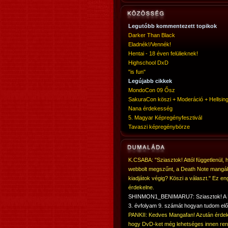
Legutóbb kommentezett topikok
Darker Than Black
Eladnék!/Vennék!
Hentai - 18 éven felülieknek!
Highschool DxD
"is fun"
Legújabb cikkek
MondoCon 09 Ősz
SakuraCon köszi + Moderáció + Hellsing
Nana érdekesség
5. Magyar Képregényfesztivál
Tavaszi képregénybörze
K.CSABA: "Sziasztok! Attól függetlenül, 
webbolt megszűnt, a Death Note mangá
kiadjátok végig? Köszi a választ." Ez en
érdekelne.
SHINMON1_BENIMARU7: Sziasztok! 
3. évfolyam 9. számát hogyan tudom elő
PANKII: Kedves Mangafan! Azután érdek
hogy DvD-ket még lehetséges innen ren