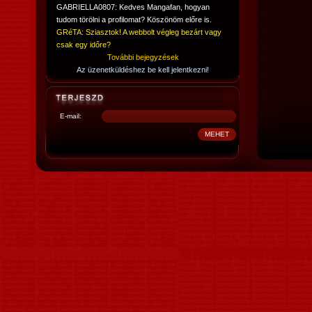
GABRIELLA0807: Kedves Mangafan, hogyan
tudom törölni a profilomat? Köszönöm előre is.
GRéTA: Sziasztok! A webbolt végleg bezárt vagy
csak egy időre?
További bejegyzések
Az üzenetküldéshez be kell jelentkezni!
E-mail: