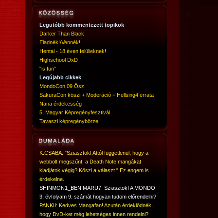
Legutóbb kommentezett topikok
Darker Than Black
Eladnék!/Vennék!
Hentai - 18 éven felülieknek!
Highschool DxD
"is fun"
Legújabb cikkek
MondoCon 09 Ősz
SakuraCon köszi + Moderáció + Hellsing4 errata
Nana érdekesség
5. Magyar Képregényfesztivál
Tavaszi képregénybörze
K.CSABA: "Sziasztok! Attól függetlenül, hogy a
webbolt megszűnt, a Death Note mangákat
kiadjátok végig? Köszi a választ." Ez engem is
érdekelne.
SHINMON1_BENIMARU7: Sziasztok! A MONDO
3. évfolyam 9. számát hogyan tudom előrendelni?
PANKII: Kedves Mangafan! Azután érdeklődnék,
hogy DvD-ket még lehetséges innen rendelni?