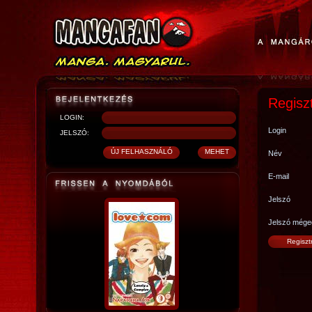
Regisz
LOGIN:
Login
JELSZÓ:
Név
E-mail
Jelszó
Jelszó mége