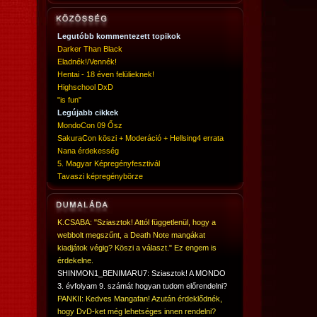
Legutóbb kommentezett topikok
Darker Than Black
Eladnék!/Vennék!
Hentai - 18 éven felülieknek!
Highschool DxD
"is fun"
Legújabb cikkek
MondoCon 09 Ősz
SakuraCon köszi + Moderáció + Hellsing4 errata
Nana érdekesség
5. Magyar Képregényfesztivál
Tavaszi képregénybörze
K.CSABA: "Sziasztok! Attól függetlenül, hogy a
webbolt megszűnt, a Death Note mangákat
kiadjátok végig? Köszi a választ." Ez engem is
érdekelne.
SHINMON1_BENIMARU7: Sziasztok! A MONDO
3. évfolyam 9. számát hogyan tudom előrendelni?
PANKII: Kedves Mangafan! Azután érdeklődnék,
hogy DvD-ket még lehetséges innen rendelni?