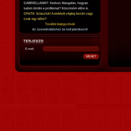
GABRIELLA0807: Kedves Mangafan, hogyan
tudom törölni a profilomat? Köszönöm előre is.
GRéTA: Sziasztok! A webbolt végleg bezárt vagy
csak egy időre?
További bejegyzések
Az üzenetküldéshez be kell jelentkezni!
E-mail: