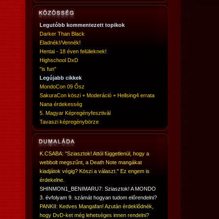
Legutóbb kommentezett topikok
Darker Than Black
Eladnék!/Vennék!
Hentai - 18 éven felülieknek!
Highschool DxD
"is fun"
Legújabb cikkek
MondoCon 09 Ősz
SakuraCon köszi + Moderáció + Hellsing4 errata
Nana érdekesség
5. Magyar Képregényfesztivál
Tavaszi képregénybörze
K.CSABA: "Sziasztok! Attól függetlenül, hogy a
webbolt megszűnt, a Death Note mangákat
kiadjátok végig? Köszi a választ." Ez engem is
érdekelne.
SHINMON1_BENIMARU7: Sziasztok! A MONDO
3. évfolyam 9. számát hogyan tudom előrendelni?
PANKII: Kedves Mangafan! Azután érdeklődnék,
hogy DvD-ket még lehetséges innen rendelni?