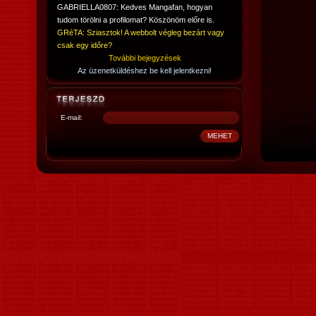
GABRIELLA0807: Kedves Mangafan, hogyan
tudom törölni a profilomat? Köszönöm előre is.
GRéTA: Sziasztok! A webbolt végleg bezárt vagy
csak egy időre?
További bejegyzések
Az üzenetküldéshez be kell jelentkezni!
E-mail: