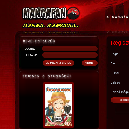
Regisz
LOGIN:
Login
JELSZÓ:
Név
E-mail
Jelszó
Jelszó mége