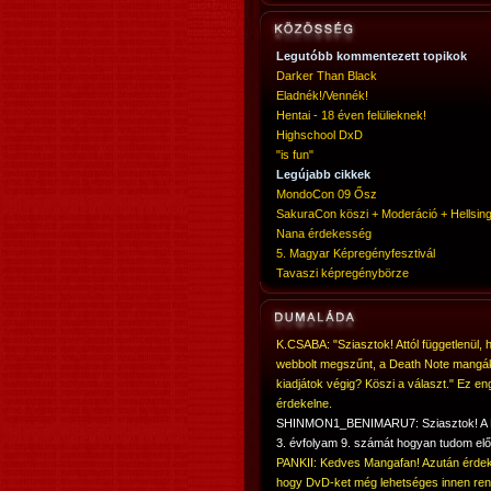
Legutóbb kommentezett topikok
Darker Than Black
Eladnék!/Vennék!
Hentai - 18 éven felülieknek!
Highschool DxD
"is fun"
Legújabb cikkek
MondoCon 09 Ősz
SakuraCon köszi + Moderáció + Hellsing
Nana érdekesség
5. Magyar Képregényfesztivál
Tavaszi képregénybörze
K.CSABA: "Sziasztok! Attól függetlenül, 
webbolt megszűnt, a Death Note mangá
kiadjátok végig? Köszi a választ." Ez en
érdekelne.
SHINMON1_BENIMARU7: Sziasztok! 
3. évfolyam 9. számát hogyan tudom elő
PANKII: Kedves Mangafan! Azután érdek
hogy DvD-ket még lehetséges innen ren