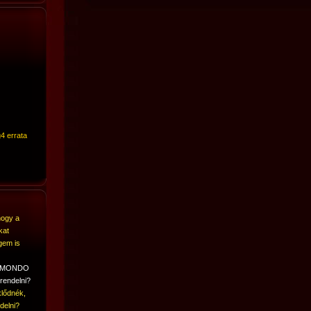
4 errata
hogy a
kat
gem is
A MONDO
rendelni?
lődnék,
delni?