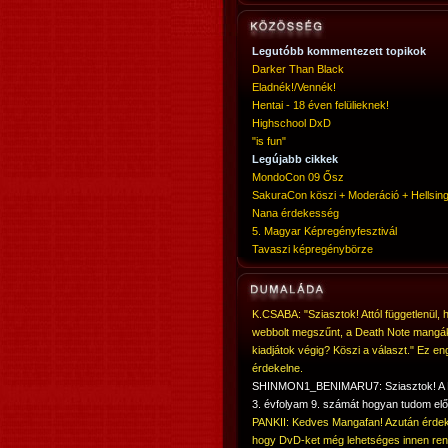
Legutóbb kommentezett topikok
Darker Than Black
Eladnék!/Vennék!
Hentai - 18 éven felülieknek!
Highschool DxD
"is fun"
Legújabb cikkek
MondoCon 09 Ősz
SakuraCon köszi + Moderáció + Hellsing
Nana érdekesség
5. Magyar Képregényfesztivál
Tavaszi képregénybörze
K.CSABA: "Sziasztok! Attól függetlenül, 
webbolt megszűnt, a Death Note mangá
kiadjátok végig? Köszi a választ." Ez en
érdekelne.
SHINMON1_BENIMARU7: Sziasztok! 
3. évfolyam 9. számát hogyan tudom elő
PANKII: Kedves Mangafan! Azután érdek
hogy DvD-ket még lehetséges innen ren