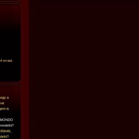
4 errata
hogy a
kat
gem is
A MONDO
rendelni?
lődnék,
delni?