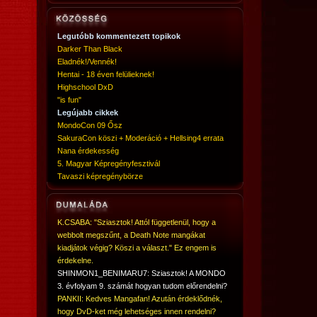
Legutóbb kommentezett topikok
Darker Than Black
Eladnék!/Vennék!
Hentai - 18 éven felülieknek!
Highschool DxD
"is fun"
Legújabb cikkek
MondoCon 09 Ősz
SakuraCon köszi + Moderáció + Hellsing4 errata
Nana érdekesség
5. Magyar Képregényfesztivál
Tavaszi képregénybörze
K.CSABA: "Sziasztok! Attól függetlenül, hogy a
webbolt megszűnt, a Death Note mangákat
kiadjátok végig? Köszi a választ." Ez engem is
érdekelne.
SHINMON1_BENIMARU7: Sziasztok! A MONDO
3. évfolyam 9. számát hogyan tudom előrendelni?
PANKII: Kedves Mangafan! Azután érdeklődnék,
hogy DvD-ket még lehetséges innen rendelni?