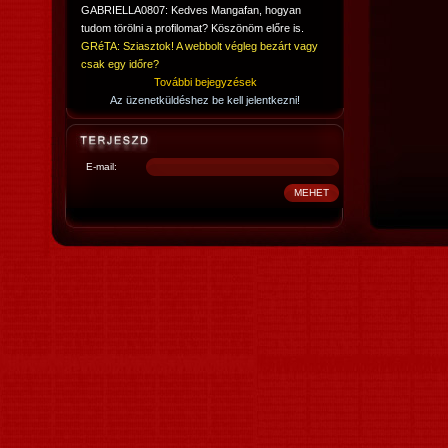
GABRIELLA0807: Kedves Mangafan, hogyan
tudom törölni a profilomat? Köszönöm előre is.
GRéTA: Sziasztok! A webbolt végleg bezárt vagy
csak egy időre?
További bejegyzések
Az üzenetküldéshez be kell jelentkezni!
E-mail: