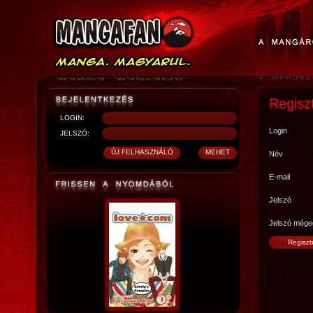
Regisz
LOGIN:
Login
JELSZÓ:
Név
E-mail
Jelszó
Jelszó mége