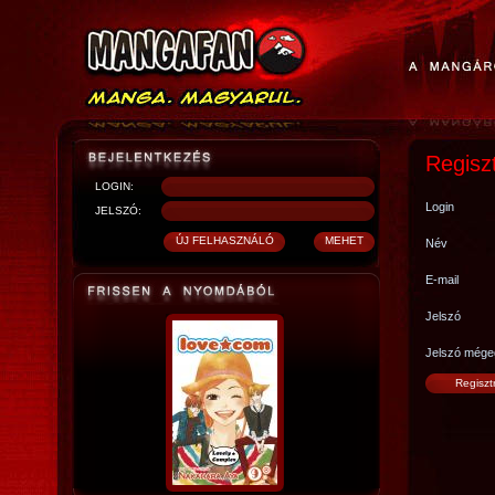
Regisz
LOGIN:
Login
JELSZÓ:
Név
E-mail
Jelszó
Jelszó mége