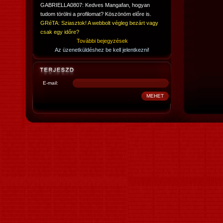
GABRIELLA0807: Kedves Mangafan, hogyan
tudom törölni a profilomat? Köszönöm előre is.
GRéTA: Sziasztok! A webbolt végleg bezárt vagy
csak egy időre?
További bejegyzések
Az üzenetküldéshez be kell jelentkezni!
E-mail: