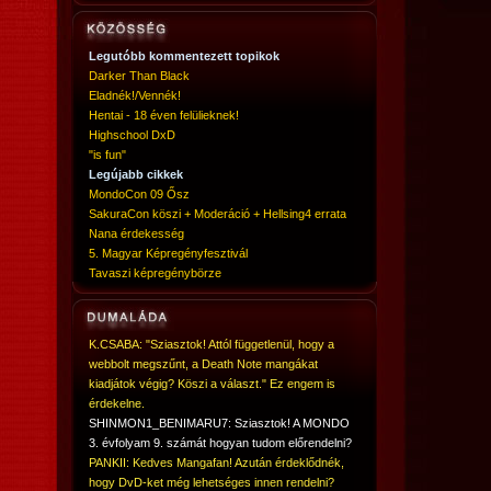
Legutóbb kommentezett topikok
Darker Than Black
Eladnék!/Vennék!
Hentai - 18 éven felülieknek!
Highschool DxD
"is fun"
Legújabb cikkek
MondoCon 09 Ősz
SakuraCon köszi + Moderáció + Hellsing4 errata
Nana érdekesség
5. Magyar Képregényfesztivál
Tavaszi képregénybörze
K.CSABA: "Sziasztok! Attól függetlenül, hogy a
webbolt megszűnt, a Death Note mangákat
kiadjátok végig? Köszi a választ." Ez engem is
érdekelne.
SHINMON1_BENIMARU7: Sziasztok! A MONDO
3. évfolyam 9. számát hogyan tudom előrendelni?
PANKII: Kedves Mangafan! Azután érdeklődnék,
hogy DvD-ket még lehetséges innen rendelni?