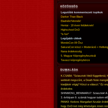
Legutóbb kommentezett topikok
Darker Than Black
Eladnék!/Vennék!
Hentai - 18 éven felülieknek!
Highschool DxD
"is fun"
Legújabb cikkek
MondoCon 09 Ősz
SakuraCon köszi + Moderáció + Hellsing
Nana érdekesség
5. Magyar Képregényfesztivál
Tavaszi képregénybörze
K.CSABA: "Sziasztok! Attól függetlenül, 
webbolt megszűnt, a Death Note mangá
kiadjátok végig? Köszi a választ." Ez en
érdekelne.
SHINMON1_BENIMARU7: Sziasztok! 
3. évfolyam 9. számát hogyan tudom elő
PANKII: Kedves Mangafan! Azután érdek
hogy DvD-ket még lehetséges innen ren