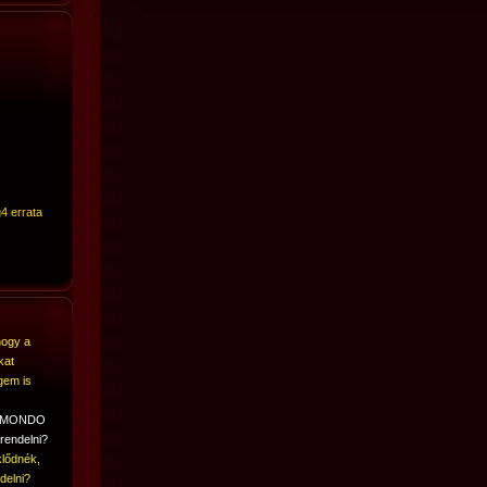
4 errata
hogy a
kat
gem is
A MONDO
rendelni?
lődnék,
delni?