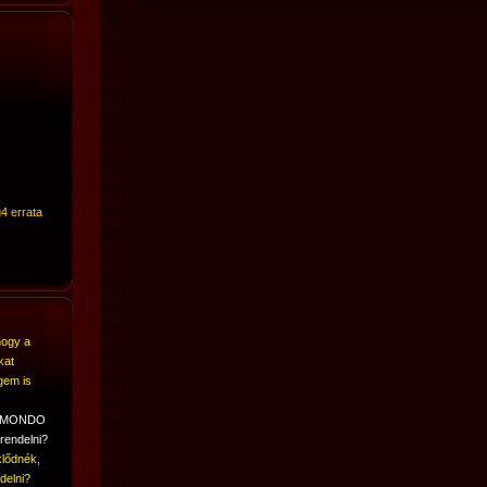
4 errata
hogy a
kat
gem is
A MONDO
rendelni?
lődnék,
delni?