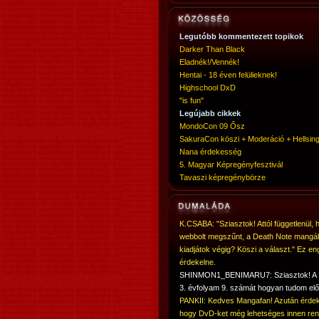
Legutóbb kommentezett topikok
Darker Than Black
Eladnék!/Vennék!
Hentai - 18 éven felülieknek!
Highschool DxD
"is fun"
Legújabb cikkek
MondoCon 09 Ősz
SakuraCon köszi + Moderáció + Hellsing
Nana érdekesség
5. Magyar Képregényfesztivál
Tavaszi képregénybörze
K.CSABA: "Sziasztok! Attól függetlenül, 
webbolt megszűnt, a Death Note mangá
kiadjátok végig? Köszi a választ." Ez en
érdekelne.
SHINMON1_BENIMARU7: Sziasztok! 
3. évfolyam 9. számát hogyan tudom elő
PANKII: Kedves Mangafan! Azután érdek
hogy DvD-ket még lehetséges innen ren