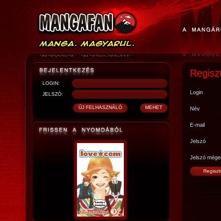
Regisz
LOGIN:
Login
JELSZÓ:
Név
E-mail
Jelszó
Jelszó mége