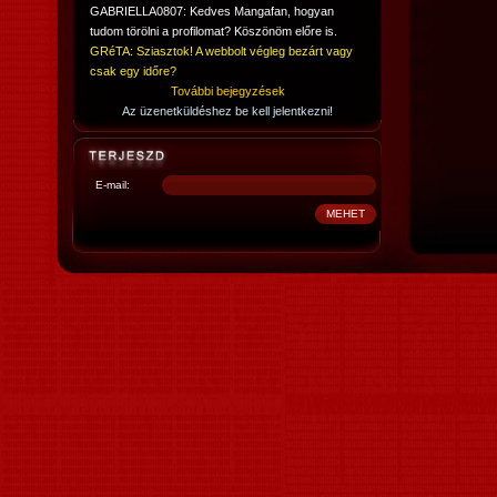
GABRIELLA0807: Kedves Mangafan, hogyan
tudom törölni a profilomat? Köszönöm előre is.
GRéTA: Sziasztok! A webbolt végleg bezárt vagy
csak egy időre?
További bejegyzések
Az üzenetküldéshez be kell jelentkezni!
E-mail: