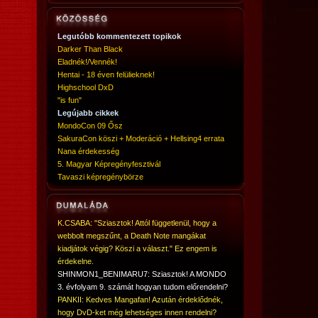
Legutóbb kommentezett topikok
Darker Than Black
Eladnék!/Vennék!
Hentai - 18 éven felülieknek!
Highschool DxD
"is fun"
Legújabb cikkek
MondoCon 09 Ősz
SakuraCon köszi + Moderáció + Hellsing4 errata
Nana érdekesség
5. Magyar Képregényfesztivál
Tavaszi képregénybörze
K.CSABA: "Sziasztok! Attól függetlenül, hogy a
webbolt megszűnt, a Death Note mangákat
kiadjátok végig? Köszi a választ." Ez engem is
érdekelne.
SHINMON1_BENIMARU7: Sziasztok! A MONDO
3. évfolyam 9. számát hogyan tudom előrendelni?
PANKII: Kedves Mangafan! Azután érdeklődnék,
hogy DvD-ket még lehetséges innen rendelni?