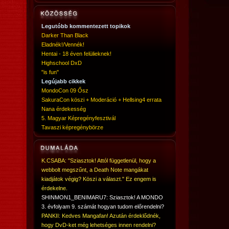
Legutóbb kommentezett topikok
Darker Than Black
Eladnék!/Vennék!
Hentai - 18 éven felülieknek!
Highschool DxD
"is fun"
Legújabb cikkek
MondoCon 09 Ősz
SakuraCon köszi + Moderáció + Hellsing4 errata
Nana érdekesség
5. Magyar Képregényfesztivál
Tavaszi képregénybörze
K.CSABA: "Sziasztok! Attól függetlenül, hogy a
webbolt megszűnt, a Death Note mangákat
kiadjátok végig? Köszi a választ." Ez engem is
érdekelne.
SHINMON1_BENIMARU7: Sziasztok! A MONDO
3. évfolyam 9. számát hogyan tudom előrendelni?
PANKII: Kedves Mangafan! Azután érdeklődnék,
hogy DvD-ket még lehetséges innen rendelni?