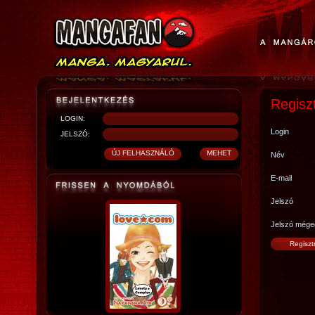
Regisz
LOGIN:
Login
JELSZÓ:
Név
E-mail
Jelszó
Jelszó mége