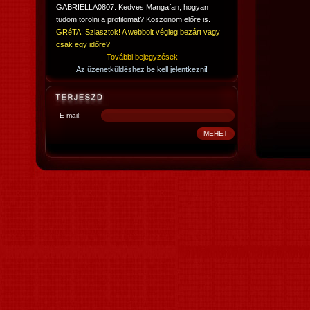
GABRIELLA0807: Kedves Mangafan, hogyan
tudom törölni a profilomat? Köszönöm előre is.
GRéTA: Sziasztok! A webbolt végleg bezárt vagy
csak egy időre?
További bejegyzések
Az üzenetküldéshez be kell jelentkezni!
E-mail: