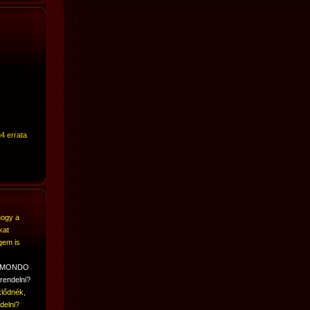
4 errata
hogy a
kat
gem is
A MONDO
rendelni?
lődnék,
delni?