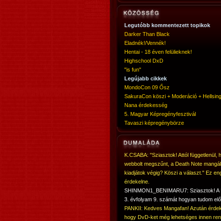
Legutóbb kommentezett topikok
Darker Than Black
Eladnék!/Vennék!
Hentai - 18 éven felülieknek!
Highschool DxD
"is fun"
Legújabb cikkek
MondoCon 09 Ősz
SakuraCon köszi + Moderáció + Hellsing
Nana érdekesség
5. Magyar Képregényfesztivál
Tavaszi képregénybörze
K.CSABA: "Sziasztok! Attól függetlenül, 
webbolt megszűnt, a Death Note mangá
kiadjátok végig? Köszi a választ." Ez en
érdekelne.
SHINMON1_BENIMARU7: Sziasztok! 
3. évfolyam 9. számát hogyan tudom elő
PANKII: Kedves Mangafan! Azután érdek
hogy DvD-ket még lehetséges innen ren