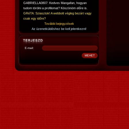
GABRIELLA0807: Kedves Mangafan, hogyan
tudom törölni a profilomat? Köszönöm előre is.
GRéTA: Sziasztok! A webbolt végleg bezárt vagy
csak egy időre?
További bejegyzések
Az üzenetküldéshez be kell jelentkezni!
E-mail: