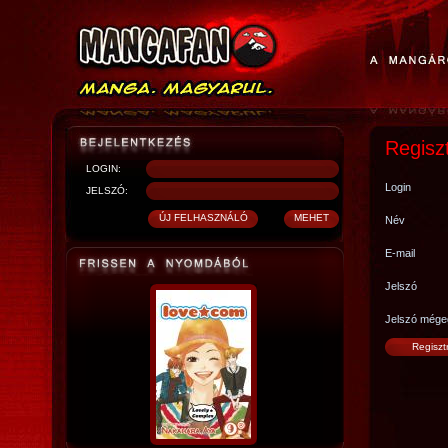
Regisz
LOGIN:
Login
JELSZÓ:
Név
E-mail
Jelszó
Jelszó mége