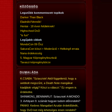
Legutóbb kommentezett topikok
Darker Than Black
Eladnék!/Vennék!
Hentai - 18 éven felülieknek!
Highschool DxD
"is fun"
Legújabb cikkek
MondoCon 09 Ősz
SakuraCon köszi + Moderáció + Hellsing4 errata
Nana érdekesség
5. Magyar Képregényfesztivál
Tavaszi képregénybörze
K.CSABA: "Sziasztok! Attól függetlenül, hogy a
webbolt megszűnt, a Death Note mangákat
kiadjátok végig? Köszi a választ." Ez engem is
érdekelne.
SHINMON1_BENIMARU7: Sziasztok! A MONDO
3. évfolyam 9. számát hogyan tudom előrendelni?
PANKII: Kedves Mangafan! Azután érdeklődnék,
hogy DvD-ket még lehetséges innen rendelni?