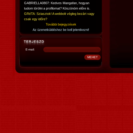
GABRIELLA0807: Kedves Mangafan, hogyan
tudom törölni a profilomat? Köszönöm előre is.
GRéTA: Sziasztok! A webbolt végleg bezárt vagy
csak egy időre?
További bejegyzések
Az üzenetküldéshez be kell jelentkezni!
E-mail: