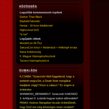
Legutóbb kommentezett topikok
Darker Than Black
Eladnék!/Vennék!
Hentai - 18 éven felülieknek!
Highschool DxD
"is fun"
Legújabb cikkek
MondoCon 09 Ősz
SakuraCon köszi + Moderáció + Hellsing4 errata
Nana érdekesség
5. Magyar Képregényfesztivál
Tavaszi képregénybörze
K.CSABA: "Sziasztok! Attól függetlenül, hogy a
webbolt megszűnt, a Death Note mangákat
kiadjátok végig? Köszi a választ." Ez engem is
érdekelne.
SHINMON1_BENIMARU7: Sziasztok! A MONDO
3. évfolyam 9. számát hogyan tudom előrendelni?
PANKII: Kedves Mangafan! Azután érdeklődnék,
hogy DvD-ket még lehetséges innen rendelni?