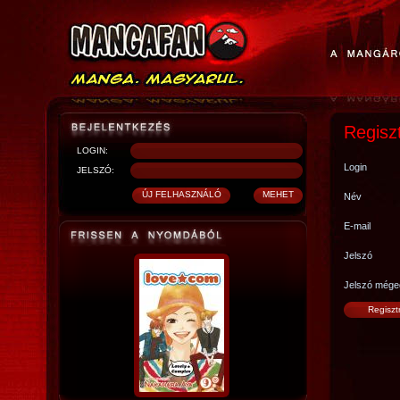
Regisz
LOGIN:
Login
JELSZÓ:
Név
E-mail
Jelszó
Jelszó mége