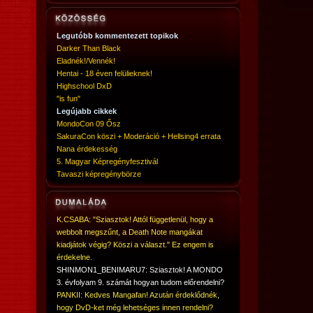
Legutóbb kommentezett topikok
Darker Than Black
Eladnék!/Vennék!
Hentai - 18 éven felülieknek!
Highschool DxD
"is fun"
Legújabb cikkek
MondoCon 09 Ősz
SakuraCon köszi + Moderáció + Hellsing4 errata
Nana érdekesség
5. Magyar Képregényfesztivál
Tavaszi képregénybörze
K.CSABA: "Sziasztok! Attól függetlenül, hogy a
webbolt megszűnt, a Death Note mangákat
kiadjátok végig? Köszi a választ." Ez engem is
érdekelne.
SHINMON1_BENIMARU7: Sziasztok! A MONDO
3. évfolyam 9. számát hogyan tudom előrendelni?
PANKII: Kedves Mangafan! Azután érdeklődnék,
hogy DvD-ket még lehetséges innen rendelni?