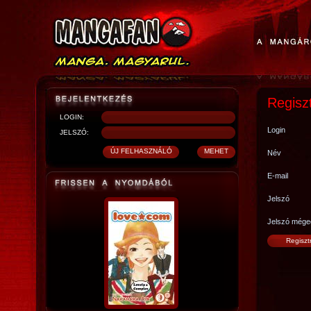
Regisz
LOGIN:
Login
JELSZÓ:
Név
E-mail
Jelszó
Jelszó mége