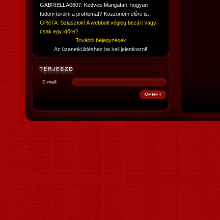
GABRIELLA0807: Kedves Mangafan, hogyan
tudom törölni a profilomat? Köszönöm előre is.
GRéTA: Sziasztok! A webbolt végleg bezárt vagy
csak egy időre?
További bejegyzések
Az üzenetküldéshez be kell jelentkezni!
E-mail: