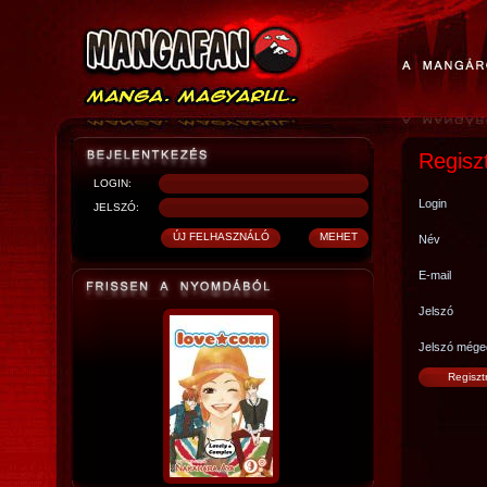
Regisz
LOGIN:
Login
JELSZÓ:
Név
E-mail
Jelszó
Jelszó mége