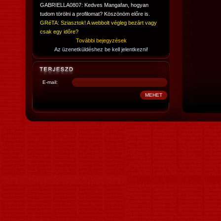
GABRIELLA0807: Kedves Mangafan, hogyan
tudom törölni a profilomat? Köszönöm előre is.
GRéTA: Sziasztok! A webbolt végleg bezárt vagy
csak egy időre?
További bejegyzések
Az üzenetküldéshez be kell jelentkezni!
E-mail: