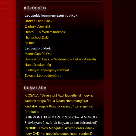
Legutóbb kommentezett topikok
Darker Than Black
Eladnék!/Vennék!
Hentai - 18 éven felülieknek!
Highschool DxD
"is fun"
Legújabb cikkek
MondoCon 09 Ősz
SakuraCon köszi + Moderáció + Hellsing4 errata
Nana érdekesség
5. Magyar Képregényfesztivál
Tavaszi képregénybörze
K.CSABA: "Sziasztok! Attól függetlenül, hogy a
webbolt megszűnt, a Death Note mangákat
kiadjátok végig? Köszi a választ." Ez engem is
érdekelne.
SHINMON1_BENIMARU7: Sziasztok! A MONDO
3. évfolyam 9. számát hogyan tudom előrendelni?
PANKII: Kedves Mangafan! Azután érdeklődnék,
hogy DvD-ket még lehetséges innen rendelni?