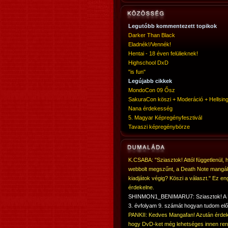
Legutóbb kommentezett topikok
Darker Than Black
Eladnék!/Vennék!
Hentai - 18 éven felülieknek!
Highschool DxD
"is fun"
Legújabb cikkek
MondoCon 09 Ősz
SakuraCon köszi + Moderáció + Hellsing
Nana érdekesség
5. Magyar Képregényfesztivál
Tavaszi képregénybörze
K.CSABA: "Sziasztok! Attól függetlenül, 
webbolt megszűnt, a Death Note mangá
kiadjátok végig? Köszi a választ." Ez en
érdekelne.
SHINMON1_BENIMARU7: Sziasztok! 
3. évfolyam 9. számát hogyan tudom elő
PANKII: Kedves Mangafan! Azután érdek
hogy DvD-ket még lehetséges innen ren