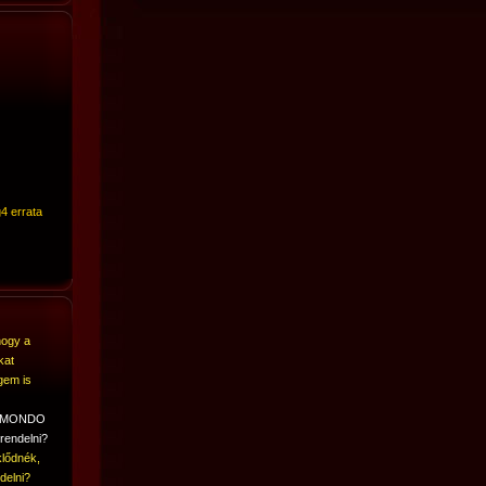
4 errata
hogy a
kat
gem is
A MONDO
rendelni?
lődnék,
delni?