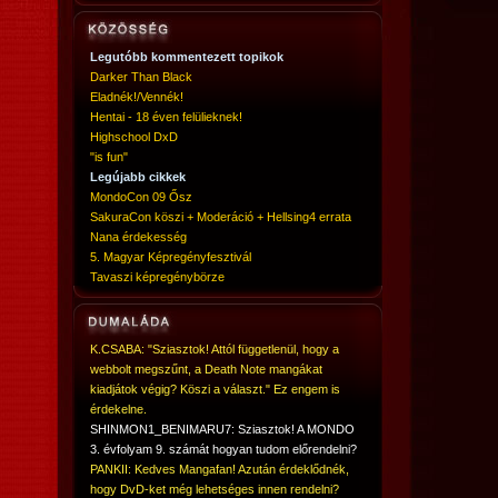
Legutóbb kommentezett topikok
Darker Than Black
Eladnék!/Vennék!
Hentai - 18 éven felülieknek!
Highschool DxD
"is fun"
Legújabb cikkek
MondoCon 09 Ősz
SakuraCon köszi + Moderáció + Hellsing4 errata
Nana érdekesség
5. Magyar Képregényfesztivál
Tavaszi képregénybörze
K.CSABA: "Sziasztok! Attól függetlenül, hogy a
webbolt megszűnt, a Death Note mangákat
kiadjátok végig? Köszi a választ." Ez engem is
érdekelne.
SHINMON1_BENIMARU7: Sziasztok! A MONDO
3. évfolyam 9. számát hogyan tudom előrendelni?
PANKII: Kedves Mangafan! Azután érdeklődnék,
hogy DvD-ket még lehetséges innen rendelni?