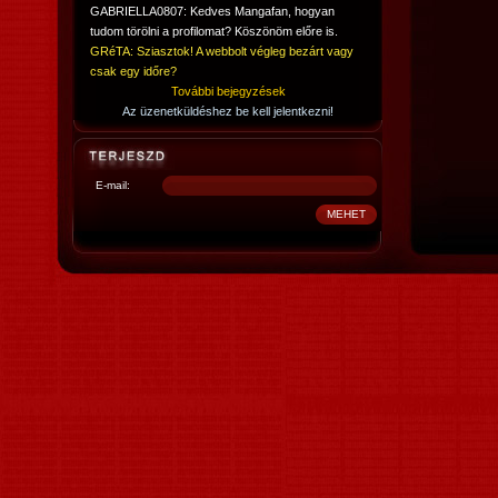
GABRIELLA0807: Kedves Mangafan, hogyan
tudom törölni a profilomat? Köszönöm előre is.
GRéTA: Sziasztok! A webbolt végleg bezárt vagy
csak egy időre?
További bejegyzések
Az üzenetküldéshez be kell jelentkezni!
E-mail: