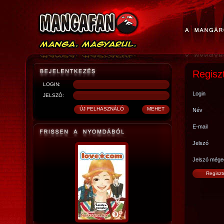
Regisz
LOGIN:
Login
JELSZÓ:
Név
E-mail
Jelszó
Jelszó mége