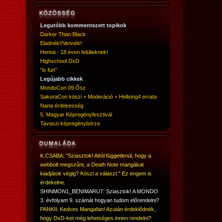
Legutóbb kommentezett topikok
Darker Than Black
Eladnék!/Vennék!
Hentai - 18 éven felülieknek!
Highschool DxD
"is fun"
Legújabb cikkek
MondoCon 09 Ősz
SakuraCon köszi + Moderáció + Hellsing4 errata
Nana érdekesség
5. Magyar Képregényfesztivál
Tavaszi képregénybörze
K.CSABA: "Sziasztok! Attól függetlenül, hogy a
webbolt megszűnt, a Death Note mangákat
kiadjátok végig? Köszi a választ." Ez engem is
érdekelne.
SHINMON1_BENIMARU7: Sziasztok! A MONDO
3. évfolyam 9. számát hogyan tudom előrendelni?
PANKII: Kedves Mangafan! Azután érdeklődnék,
hogy DvD-ket még lehetséges innen rendelni?