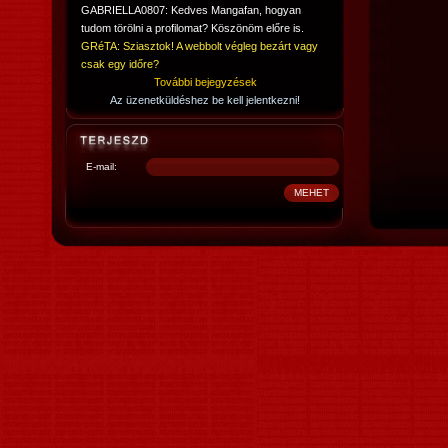
GABRIELLA0807: Kedves Mangafan, hogyan
tudom törölni a profilomat? Köszönöm előre is.
GRéTA: Sziasztok! A webbolt végleg bezárt vagy
csak egy időre?
További bejegyzések
Az üzenetküldéshez be kell jelentkezni!
E-mail: