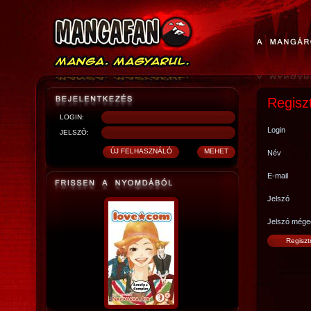
Regisz
LOGIN:
Login
JELSZÓ:
Név
E-mail
Jelszó
Jelszó mége