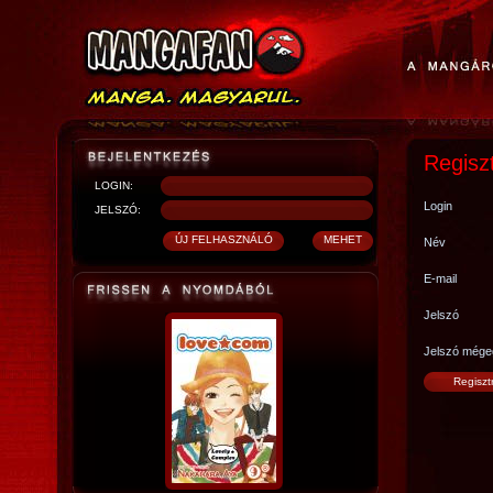
Regisz
LOGIN:
Login
JELSZÓ:
Név
E-mail
Jelszó
Jelszó mége