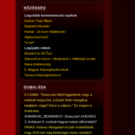
Legutóbb kommentezett topikok
Darker Than Black
Eladnék!/Vennék!
Hentai - 18 éven felülieknek!
Highschool DxD
"is fun"
Legújabb cikkek
MondoCon 09 Ősz
SakuraCon köszi + Moderáció + Hellsing4 errata
Nana érdekesség
5. Magyar Képregényfesztivál
Tavaszi képregénybörze
K.CSABA: "Sziasztok! Attól függetlenül, hogy a
webbolt megszűnt, a Death Note mangákat
kiadjátok végig? Köszi a választ." Ez engem is
érdekelne.
SHINMON1_BENIMARU7: Sziasztok! A MONDO
3. évfolyam 9. számát hogyan tudom előrendelni?
PANKII: Kedves Mangafan! Azután érdeklődnék,
hogy DvD-ket még lehetséges innen rendelni?