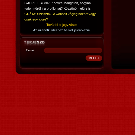
GABRIELLA0807: Kedves Mangafan, hogyan
tudom törölni a profilomat? Köszönöm előre is.
GRéTA: Sziasztok! A webbolt végleg bezárt vagy
csak egy időre?
További bejegyzések
Az üzenetküldéshez be kell jelentkezni!
E-mail: