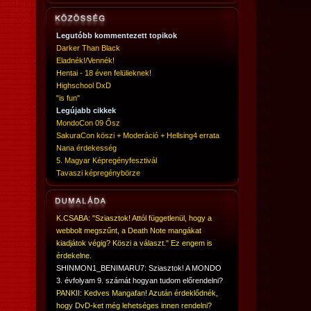
Legutóbb kommentezett topikok
Darker Than Black
Eladnék!/Vennék!
Hentai - 18 éven felülieknek!
Highschool DxD
"is fun"
Legújabb cikkek
MondoCon 09 Ősz
SakuraCon köszi + Moderáció + Hellsing4 errata
Nana érdekesség
5. Magyar Képregényfesztivál
Tavaszi képregénybörze
K.CSABA: "Sziasztok! Attól függetlenül, hogy a
webbolt megszűnt, a Death Note mangákat
kiadjátok végig? Köszi a választ." Ez engem is
érdekelne.
SHINMON1_BENIMARU7: Sziasztok! A MONDO
3. évfolyam 9. számát hogyan tudom előrendelni?
PANKII: Kedves Mangafan! Azután érdeklődnék,
hogy DvD-ket még lehetséges innen rendelni?