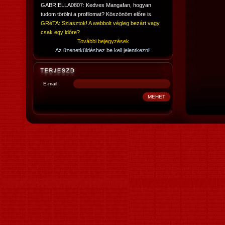
GABRIELLA0807: Kedves Mangafan, hogyan
tudom törölni a profilomat? Köszönöm előre is.
GRéTA: Sziasztok! A webbolt végleg bezárt vagy
csak egy időre?
További bejegyzések
Az üzenetküldéshez be kell jelentkezni!
E-mail: