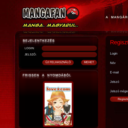
Regisz
LOGIN:
Login
JELSZÓ:
Név
E-mail
Jelszó
Jelszó mége