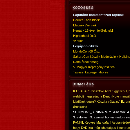
Legutóbb kommentezett topikok
Darker Than Black
Eladnék!/Vennék!
Hentai - 18 éven felülieknek!
Highschool DxD
"is fun"
Legújabb cikkek
MondoCon 09 Ősz
SakuraCon köszi + Moderáció + Hellsing
Nana érdekesség
5. Magyar Képregényfesztivál
Tavaszi képregénybörze
K.CSABA: "Sziasztok! Attól függetlenül, 
webbolt megszűnt, a Death Note mangá
kiadjátok végig? Köszi a választ." Ez en
érdekelne.
SHINMON1_BENIMARU7: Sziasztok! 
3. évfolyam 9. számát hogyan tudom elő
PANKII: Kedves Mangafan! Azután érdek
hogy DvD-ket még lehetséges innen ren