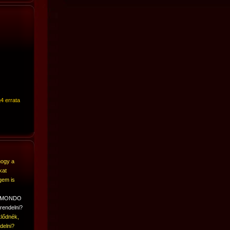
4 errata
hogy a
kat
gem is
A MONDO
rendelni?
lődnék,
delni?