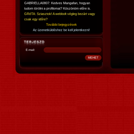
GABRIELLA0807: Kedves Mangafan, hogyan
tudom törölni a profilomat? Köszönöm előre is.
GRéTA: Sziasztok! A webbolt végleg bezárt vagy
csak egy időre?
További bejegyzések
Az üzenetküldéshez be kell jelentkezni!
E-mail: