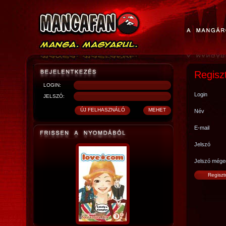
Regisz
LOGIN:
Login
JELSZÓ:
Név
E-mail
Jelszó
Jelszó mége