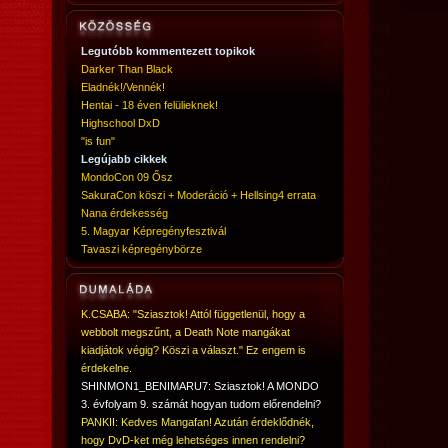
Legutóbb kommentezett topikok
Darker Than Black
Eladnék!/Vennék!
Hentai - 18 éven felülieknek!
Highschool DxD
"is fun"
Legújabb cikkek
MondoCon 09 Ősz
SakuraCon köszi + Moderáció + Hellsing4 errata
Nana érdekesség
5. Magyar Képregényfesztivál
Tavaszi képregénybörze
K.CSABA: "Sziasztok! Attól függetlenül, hogy a
webbolt megszűnt, a Death Note mangákat
kiadjátok végig? Köszi a választ." Ez engem is
érdekelne.
SHINMON1_BENIMARU7: Sziasztok! A MONDO
3. évfolyam 9. számát hogyan tudom előrendelni?
PANKII: Kedves Mangafan! Azután érdeklődnék,
hogy DvD-ket még lehetséges innen rendelni?