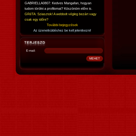
GABRIELLA0807: Kedves Mangafan, hogyan
tudom törölni a profilomat? Köszönöm előre is.
GRéTA: Sziasztok! A webbolt végleg bezárt vagy
csak egy időre?
További bejegyzések
Az üzenetküldéshez be kell jelentkezni!
E-mail: