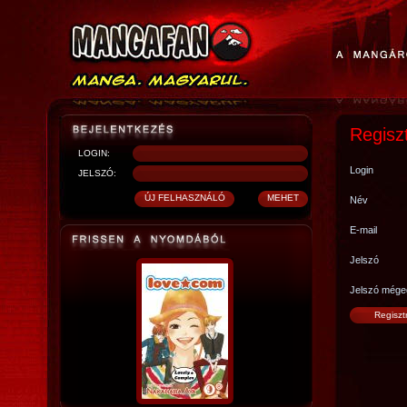
Regisz
LOGIN:
Login
JELSZÓ:
Név
E-mail
Jelszó
Jelszó mége