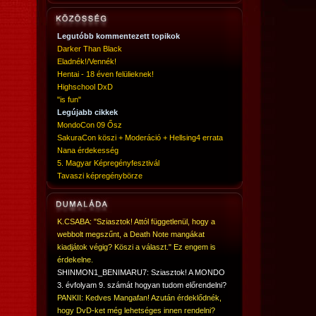
Legutóbb kommentezett topikok
Darker Than Black
Eladnék!/Vennék!
Hentai - 18 éven felülieknek!
Highschool DxD
"is fun"
Legújabb cikkek
MondoCon 09 Ősz
SakuraCon köszi + Moderáció + Hellsing4 errata
Nana érdekesség
5. Magyar Képregényfesztivál
Tavaszi képregénybörze
K.CSABA: "Sziasztok! Attól függetlenül, hogy a
webbolt megszűnt, a Death Note mangákat
kiadjátok végig? Köszi a választ." Ez engem is
érdekelne.
SHINMON1_BENIMARU7: Sziasztok! A MONDO
3. évfolyam 9. számát hogyan tudom előrendelni?
PANKII: Kedves Mangafan! Azután érdeklődnék,
hogy DvD-ket még lehetséges innen rendelni?