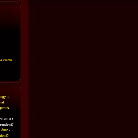
4 errata
hogy a
kat
gem is
A MONDO
rendelni?
lődnék,
delni?