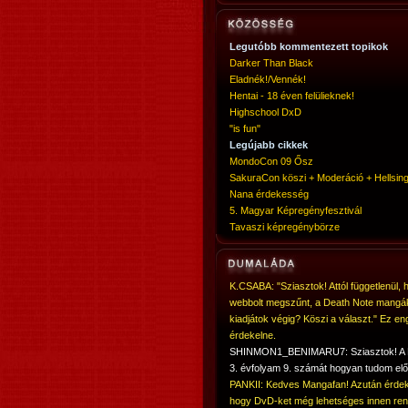
Legutóbb kommentezett topikok
Darker Than Black
Eladnék!/Vennék!
Hentai - 18 éven felülieknek!
Highschool DxD
"is fun"
Legújabb cikkek
MondoCon 09 Ősz
SakuraCon köszi + Moderáció + Hellsing
Nana érdekesség
5. Magyar Képregényfesztivál
Tavaszi képregénybörze
K.CSABA: "Sziasztok! Attól függetlenül, 
webbolt megszűnt, a Death Note mangá
kiadjátok végig? Köszi a választ." Ez en
érdekelne.
SHINMON1_BENIMARU7: Sziasztok! 
3. évfolyam 9. számát hogyan tudom elő
PANKII: Kedves Mangafan! Azután érdek
hogy DvD-ket még lehetséges innen ren