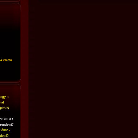
4 errata
hogy a
kat
gem is
A MONDO
rendelni?
lődnék,
delni?