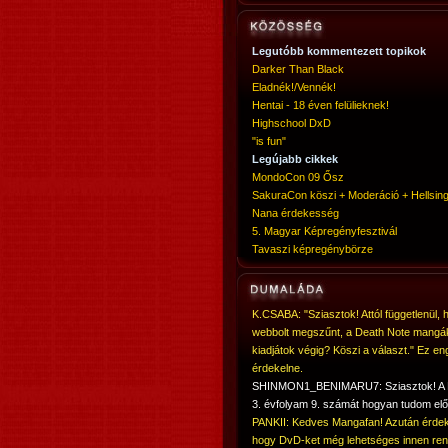
Legutóbb kommentezett topikok
Darker Than Black
Eladnék!/Vennék!
Hentai - 18 éven felülieknek!
Highschool DxD
"is fun"
Legújabb cikkek
MondoCon 09 Ősz
SakuraCon köszi + Moderáció + Hellsing
Nana érdekesség
5. Magyar Képregényfesztivál
Tavaszi képregénybörze
K.CSABA: "Sziasztok! Attól függetlenül, 
webbolt megszűnt, a Death Note mangá
kiadjátok végig? Köszi a választ." Ez en
érdekelne.
SHINMON1_BENIMARU7: Sziasztok! 
3. évfolyam 9. számát hogyan tudom elő
PANKII: Kedves Mangafan! Azután érdek
hogy DvD-ket még lehetséges innen ren