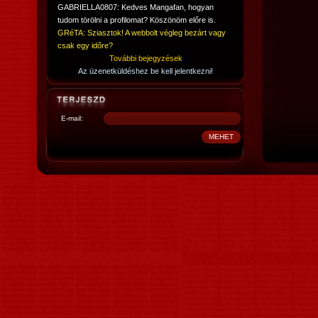
GABRIELLA0807: Kedves Mangafan, hogyan
tudom törölni a profilomat? Köszönöm előre is.
GRéTA: Sziasztok! A webbolt végleg bezárt vagy
csak egy időre?
További bejegyzések
Az üzenetküldéshez be kell jelentkezni!
E-mail: