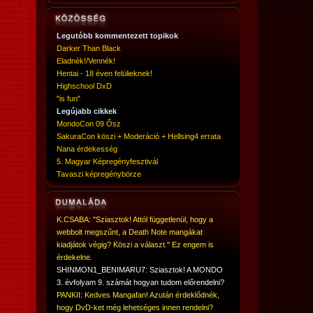
Legutóbb kommentezett topikok
Darker Than Black
Eladnék!/Vennék!
Hentai - 18 éven felülieknek!
Highschool DxD
"is fun"
Legújabb cikkek
MondoCon 09 Ősz
SakuraCon köszi + Moderáció + Hellsing4 errata
Nana érdekesség
5. Magyar Képregényfesztivál
Tavaszi képregénybörze
K.CSABA: "Sziasztok! Attól függetlenül, hogy a
webbolt megszűnt, a Death Note mangákat
kiadjátok végig? Köszi a választ." Ez engem is
érdekelne.
SHINMON1_BENIMARU7: Sziasztok! A MONDO
3. évfolyam 9. számát hogyan tudom előrendelni?
PANKII: Kedves Mangafan! Azután érdeklődnék,
hogy DvD-ket még lehetséges innen rendelni?