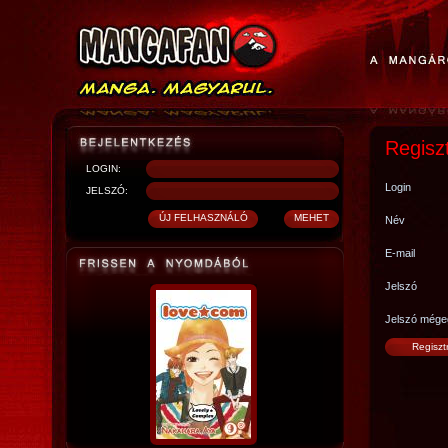
Regisz
LOGIN:
Login
JELSZÓ:
Név
E-mail
Jelszó
Jelszó mége