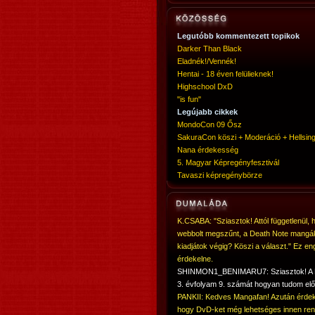
Legutóbb kommentezett topikok
Darker Than Black
Eladnék!/Vennék!
Hentai - 18 éven felülieknek!
Highschool DxD
"is fun"
Legújabb cikkek
MondoCon 09 Ősz
SakuraCon köszi + Moderáció + Hellsing
Nana érdekesség
5. Magyar Képregényfesztivál
Tavaszi képregénybörze
K.CSABA: "Sziasztok! Attól függetlenül, 
webbolt megszűnt, a Death Note mangá
kiadjátok végig? Köszi a választ." Ez en
érdekelne.
SHINMON1_BENIMARU7: Sziasztok! 
3. évfolyam 9. számát hogyan tudom elő
PANKII: Kedves Mangafan! Azután érdek
hogy DvD-ket még lehetséges innen ren