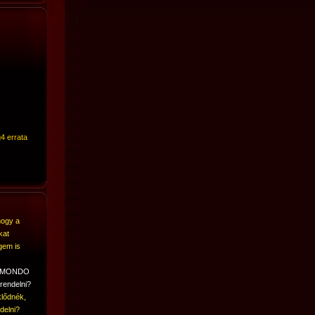
4 errata
hogy a
kat
gem is
A MONDO
rendelni?
lődnék,
delni?