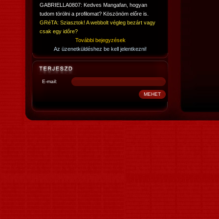
GABRIELLA0807: Kedves Mangafan, hogyan
tudom törölni a profilomat? Köszönöm előre is.
GRéTA: Sziasztok! A webbolt végleg bezárt vagy
csak egy időre?
További bejegyzések
Az üzenetküldéshez be kell jelentkezni!
E-mail: