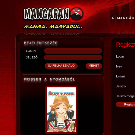
Regisz
LOGIN:
Login
JELSZÓ:
Név
E-mail
Jelszó
Jelszó mége