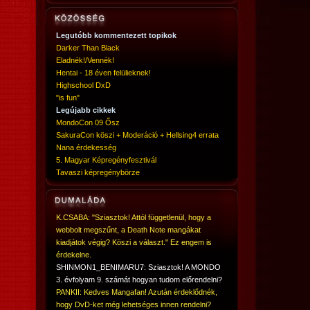
Legutóbb kommentezett topikok
Darker Than Black
Eladnék!/Vennék!
Hentai - 18 éven felülieknek!
Highschool DxD
"is fun"
Legújabb cikkek
MondoCon 09 Ősz
SakuraCon köszi + Moderáció + Hellsing4 errata
Nana érdekesség
5. Magyar Képregényfesztivál
Tavaszi képregénybörze
K.CSABA: "Sziasztok! Attól függetlenül, hogy a
webbolt megszűnt, a Death Note mangákat
kiadjátok végig? Köszi a választ." Ez engem is
érdekelne.
SHINMON1_BENIMARU7: Sziasztok! A MONDO
3. évfolyam 9. számát hogyan tudom előrendelni?
PANKII: Kedves Mangafan! Azután érdeklődnék,
hogy DvD-ket még lehetséges innen rendelni?