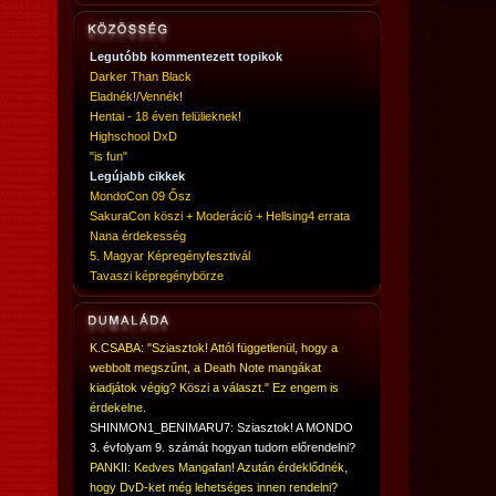
Legutóbb kommentezett topikok
Darker Than Black
Eladnék!/Vennék!
Hentai - 18 éven felülieknek!
Highschool DxD
"is fun"
Legújabb cikkek
MondoCon 09 Ősz
SakuraCon köszi + Moderáció + Hellsing4 errata
Nana érdekesség
5. Magyar Képregényfesztivál
Tavaszi képregénybörze
K.CSABA: "Sziasztok! Attól függetlenül, hogy a
webbolt megszűnt, a Death Note mangákat
kiadjátok végig? Köszi a választ." Ez engem is
érdekelne.
SHINMON1_BENIMARU7: Sziasztok! A MONDO
3. évfolyam 9. számát hogyan tudom előrendelni?
PANKII: Kedves Mangafan! Azután érdeklődnék,
hogy DvD-ket még lehetséges innen rendelni?