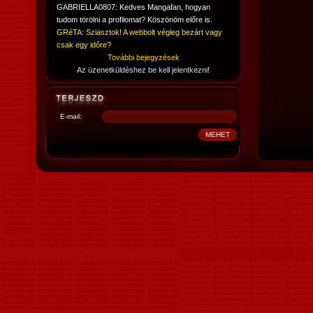
GABRIELLA0807: Kedves Mangafan, hogyan
tudom törölni a profilomat? Köszönöm előre is.
GRéTA: Sziasztok! A webbolt végleg bezárt vagy
csak egy időre?
További bejegyzések
Az üzenetküldéshez be kell jelentkezni!
E-mail: