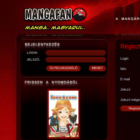
Regisz
LOGIN:
Login
JELSZÓ:
Név
E-mail
Jelszó
Jelszó mége