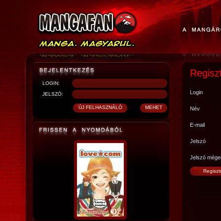
Regisz
LOGIN:
Login
JELSZÓ:
Név
E-mail
Jelszó
Jelszó mége