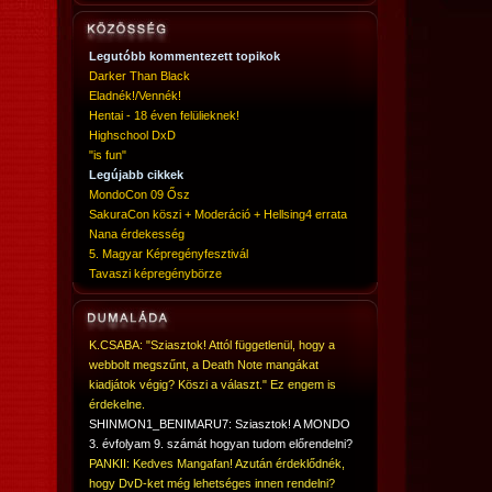
Legutóbb kommentezett topikok
Darker Than Black
Eladnék!/Vennék!
Hentai - 18 éven felülieknek!
Highschool DxD
"is fun"
Legújabb cikkek
MondoCon 09 Ősz
SakuraCon köszi + Moderáció + Hellsing4 errata
Nana érdekesség
5. Magyar Képregényfesztivál
Tavaszi képregénybörze
K.CSABA: "Sziasztok! Attól függetlenül, hogy a
webbolt megszűnt, a Death Note mangákat
kiadjátok végig? Köszi a választ." Ez engem is
érdekelne.
SHINMON1_BENIMARU7: Sziasztok! A MONDO
3. évfolyam 9. számát hogyan tudom előrendelni?
PANKII: Kedves Mangafan! Azután érdeklődnék,
hogy DvD-ket még lehetséges innen rendelni?