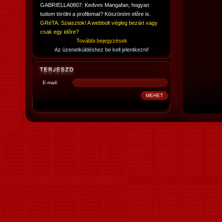
GABRIELLA0807: Kedves Mangafan, hogyan
tudom törölni a profilomat? Köszönöm előre is.
GRéTA: Sziasztok! A webbolt végleg bezárt vagy
csak egy időre?
További bejegyzések
Az üzenetküldéshez be kell jelentkezni!
E-mail: