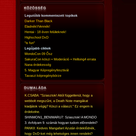
Legutóbb kommentezett topikok
Darker Than Black
Eladnék!/Vennék!
Hentai - 18 éven felülieknek!
Highschool DxD
"is fun"
Legújabb cikkek
MondoCon 09 Ősz
SakuraCon köszi + Moderáció + Hellsing4 errata
Nana érdekesség
5. Magyar Képregényfesztivál
Tavaszi képregénybörze
K.CSABA: "Sziasztok! Attól függetlenül, hogy a
webbolt megszűnt, a Death Note mangákat
kiadjátok végig? Köszi a választ." Ez engem is
érdekelne.
SHINMON1_BENIMARU7: Sziasztok! A MONDO
3. évfolyam 9. számát hogyan tudom előrendelni?
PANKII: Kedves Mangafan! Azután érdeklődnék,
hogy DvD-ket még lehetséges innen rendelni?