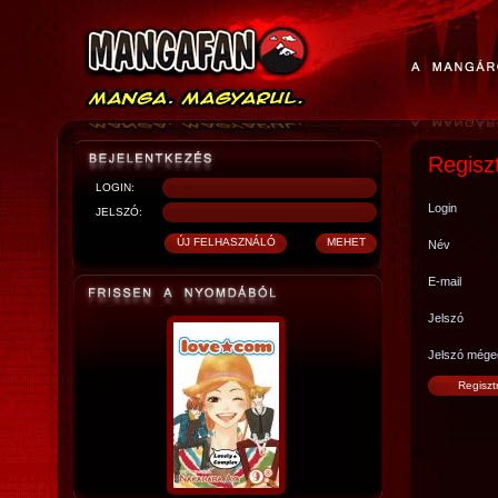
Regisz
LOGIN:
Login
JELSZÓ:
Név
E-mail
Jelszó
Jelszó mége