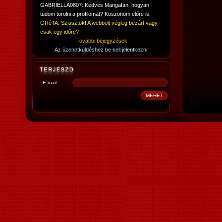
GABRIELLA0807: Kedves Mangafan, hogyan
tudom törölni a profilomat? Köszönöm előre is.
GRéTA: Sziasztok! A webbolt végleg bezárt vagy
csak egy időre?
További bejegyzések
Az üzenetküldéshez be kell jelentkezni!
E-mail: