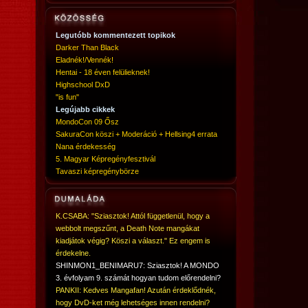
Legutóbb kommentezett topikok
Darker Than Black
Eladnék!/Vennék!
Hentai - 18 éven felülieknek!
Highschool DxD
"is fun"
Legújabb cikkek
MondoCon 09 Ősz
SakuraCon köszi + Moderáció + Hellsing4 errata
Nana érdekesség
5. Magyar Képregényfesztivál
Tavaszi képregénybörze
K.CSABA: "Sziasztok! Attól függetlenül, hogy a
webbolt megszűnt, a Death Note mangákat
kiadjátok végig? Köszi a választ." Ez engem is
érdekelne.
SHINMON1_BENIMARU7: Sziasztok! A MONDO
3. évfolyam 9. számát hogyan tudom előrendelni?
PANKII: Kedves Mangafan! Azután érdeklődnék,
hogy DvD-ket még lehetséges innen rendelni?