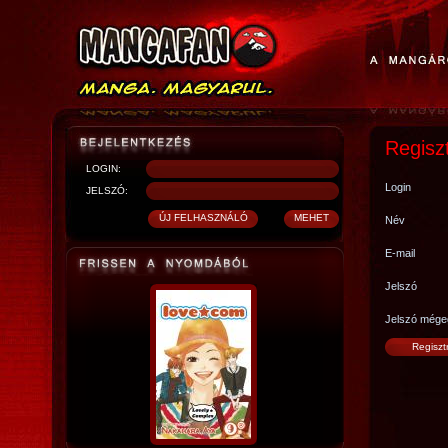
Regisz
LOGIN:
Login
JELSZÓ:
Név
E-mail
Jelszó
Jelszó mége