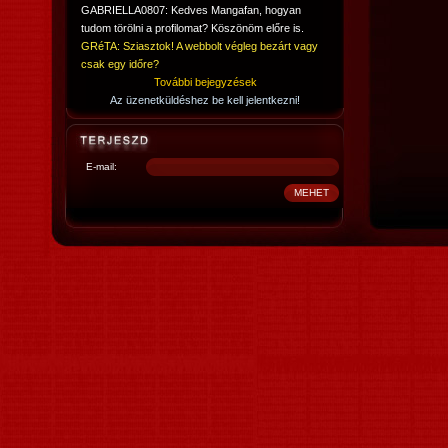
GABRIELLA0807: Kedves Mangafan, hogyan
tudom törölni a profilomat? Köszönöm előre is.
GRéTA: Sziasztok! A webbolt végleg bezárt vagy
csak egy időre?
További bejegyzések
Az üzenetküldéshez be kell jelentkezni!
E-mail: